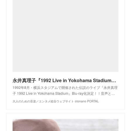
永井真理子『1992 Live in Yokohama Stadium』2022年10月19日発売！｜otonano by Sony Music Direct (Japan) Inc.
1992年8月・横浜スタジアムで開催された伝説のライブ『永井真理
子 1992 Live in Yokohama Stadium』Blu-ray化決定！！音声と…
大人のための音楽／エンタメ総合ウェブサイト otonano PORTAL