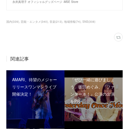
永井真理子 オフィシャルグッズページ -MSE Store
国内
(
339
)
芸能・エンタメ
(
340
)
音楽
(
213
)
地域情報
(
74
)
SNS
(
308
)
関連記事
AMARI、待望のメジャー
「ぜひ一緒に遊びましょ
リリースワンマンライブ
う」坂田めぐみ、『ファ
開催決定！
ンターネ！』公演の出演
をPR