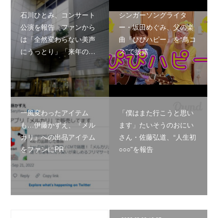
石川ひとみ、コンサート
シンガーソングライタ
公演を報告 ファンから
ー・坂田めぐみ、父の楽
は「全然変わらない美声
曲『ぴぴハピー』を“鳥コ
にうっとり」「来年の…
ス”で披露
一風変わったアイテム
「僕はまた行こうと思い
も…伊藤かずえ、『メル
ます」たいそうのおにい
カリ』への出品アイテム
さん・佐藤弘道、“人生初
をファンにPR
○○○”を報告