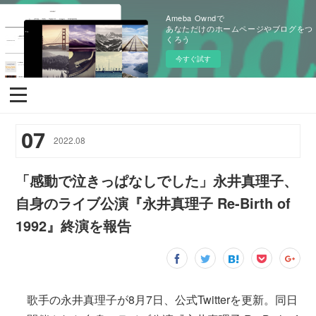
Ameba Owndで
あなただけのホームページやブログをつ
くろう
今すぐ試す
07
2022
.
08
「感動で泣きっぱなしでした」永井真理子、
自身のライブ公演『永井真理子 Re-Birth of
1992』終演を報告
歌手の永井真理子が8月7日、公式Twitterを更新。同日