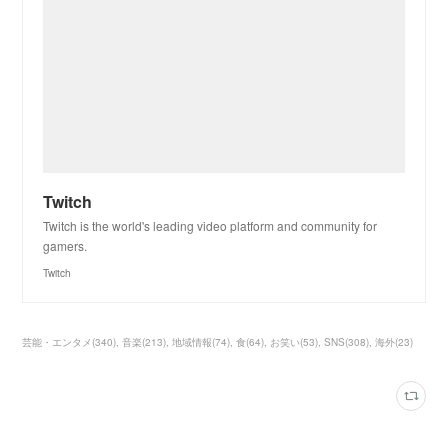
Twitch
Twitch is the world's leading video platform and community for
gamers.
Twitch
芸能・エンタメ
(
340
)
音楽
(
213
)
地域情報
(
74
)
食
(
64
)
お笑い
(
53
)
SNS
(
308
)
海外
(
23
)