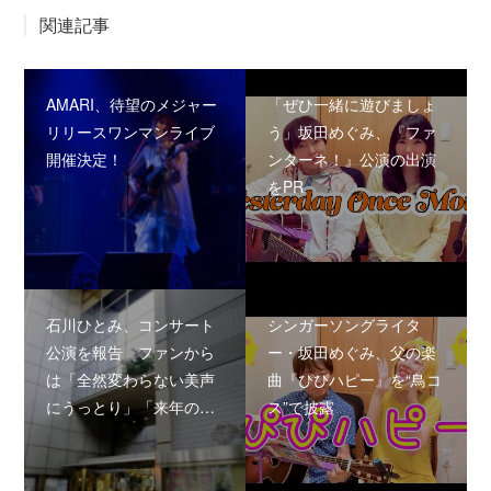
関連記事
AMARI、待望のメジャー
「ぜひ一緒に遊びましょ
リリースワンマンライブ
う」坂田めぐみ、『ファ
開催決定！
ンターネ！』公演の出演
をPR
石川ひとみ、コンサート
シンガーソングライタ
公演を報告 ファンから
ー・坂田めぐみ、父の楽
は「全然変わらない美声
曲『ぴぴハピー』を“鳥コ
にうっとり」「来年の…
ス”で披露