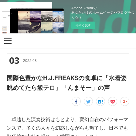
Ameba Owndで
あなただけのホームページやブログをつ
くろう
今すぐ試す
03
2022
.
08
国際色豊かなH.J.FREAKSの食卓に「水着姿
眺めてたら飯テロ」「んまそー」の声
卓越した演奏技術はもとより、変幻自在のパフォーマ
ンスで、多くの人々を幻惑しながらも魅了し、日本でも