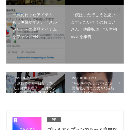
一風変わったアイテム
「僕はまた行こうと思い
も…伊藤かずえ、『メル
ます」たいそうのおにい
カリ』への出品アイテム
さん・佐藤弘道、“人生初
をファンにPR
○○○”を報告
2022.08.07 12:41
2022.08.02 14:51
「感動で泣きっぱなしでし
“たいそうのおにいさん”天
た」永井真理子、自身のラ
野勝弘が育てた大きな長茄
イブ公演『永井真理子 Re…
子に「すげー」「ここま…
PR
プレミアムプランでもっと自由な