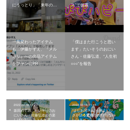
にうっとり」「来年の…
ス”で披露
一風変わったアイテム
「僕はまた行こうと思い
も…伊藤かずえ、『メル
ます」たいそうのおにい
カリ』への出品アイテム
さん・佐藤弘道、“人生初
をファンにPR
○○○”を報告
2022.02.18 11:23
2022.02.16 11:45
坂田めぐみ、たいそうのお
“よしお兄さん”小林よしひ
にいさん・佐藤弘道との楽
さが語る愛娘との“特別なバ
しげな2ショットを披露
レンタイン”に「幸せをお…