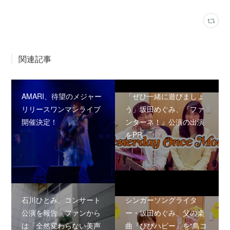
関連記事
AMARI、待望のメジャー
「ぜひ一緒に遊びましょ
リリースワンマンライブ
う」坂田めぐみ、『ファ
開催決定！
ンターネ！』公演の出演
をPR
石川ひとみ、コンサート
シンガーソングライタ
公演を報告 ファンから
ー・坂田めぐみ、父の楽
は「全然変わらない美声
曲『ぴぴハピー』を“鳥コ