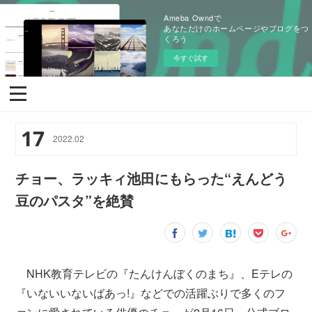
Ameba Owndで
あなただけのホームページやブログをつ
くろう
今すぐ試す
17
2022
.
02
チョー、ラッキィ池田にもらった“えんどう
豆のパスタ”を絶賛
NHK教育テレビの『たんけんぼくのまち』、Eテレの
『いないいないばあっ!』などでの活躍ぶりで多くのフ