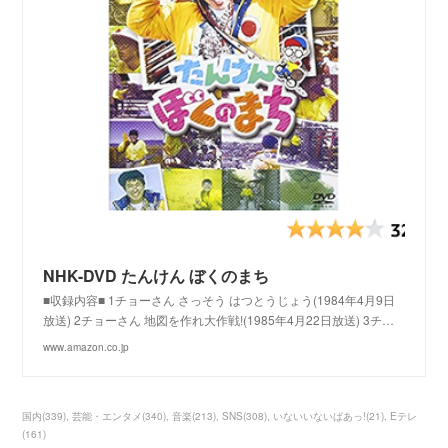
NHK-DVD たんけん ぼくのまち
■収録内容■ 1チョーさん さっそう はつとうじょう(1984年4月9日
放送) 2チョーさん 地図を作れ大作戦!(1985年4月22日放送) 3チ…
www.amazon.co.jp
国内
(
339
)
芸能・エンタメ
(
340
)
音楽
(
213
)
SNS
(
308
)
いないいないばあっ!
(
21
)
Eテレ
(
161
)