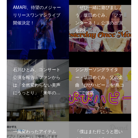
AMARI、待望のメジャー
「ぜひ一緒に遊びましょ
リリースワンマンライブ
う」坂田めぐみ、『ファ
開催決定！
ンターネ！』公演の出演
をPR
石川ひとみ、コンサート
シンガーソングライタ
公演を報告 ファンから
ー・坂田めぐみ、父の楽
は「全然変わらない美声
曲『ぴぴハピー』を“鳥コ
にうっとり」「来年の…
ス”で披露
一風変わったアイテム
「僕はまた行こうと思い