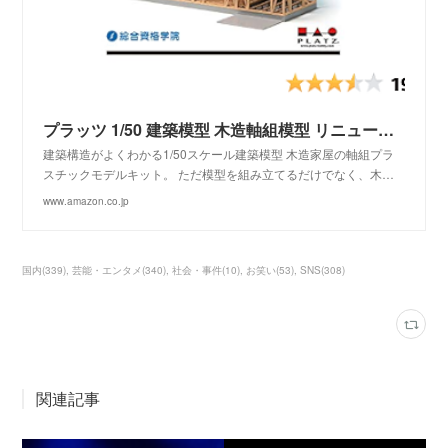
プラッツ 1/50 建築模型 木造軸組模型 リニューアル版 プラモデル SP-155
建築構造がよくわかる1/50スケール建築模型 木造家屋の軸組プラ
スチックモデルキット。 ただ模型を組み立てるだけでなく、木…
www.amazon.co.jp
国内
(
339
)
芸能・エンタメ
(
340
)
社会・事件
(
10
)
お笑い
(
53
)
SNS
(
308
)
関連記事