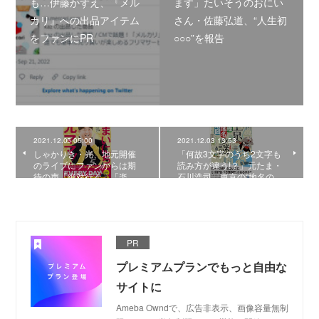
も…伊藤かずえ、『メル
ます」たいそうのおにい
カリ』への出品アイテム
さん・佐藤弘道、“人生初
をファンにPR
○○○”を報告
2021.12.05 05:00
2021.12.03 13:53
しゃかりき・光、地元開催
「何故3文字のうち2文字も
のライブにファンからは期
読み方が違う!？」元たま・
待の声「絶対行く」「楽…
石川浩司、東京の“地名の…
PR
プレミアムプランでもっと自由な
サイトに
Ameba Owndで、広告非表示、画像容量無制