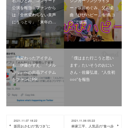
石川ひとみ、コンサート
シンガーソングライタ
公演を報告 ファンから
ー・坂田めぐみ、父の楽
は「全然変わらない美声
曲『ぴぴハピー』を“鳥コ
にうっとり」「来年の…
ス”で披露
一風変わったアイテム
「僕はまた行こうと思い
も…伊藤かずえ、『メル
ます」たいそうのおにい
カリ』への出品アイテム
さん・佐藤弘道、“人生初
をファンにPR
○○○”を報告
2021.11.07 18:22
2021.11.06 05:22
坂田おさむの“気づき”に
林家三平、人気店の“食べ歩