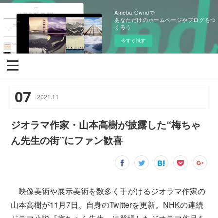
Ameba Owndで
あなただけのホームページやブログをつ
くろう
今すぐ試す
07
2021
.
11
ジオラマ作家・山本高樹が披露した“梅ちゃ
ん先生の街”にファン歓喜
映像美術や展示美術を数多く手がけるジオラマ作家の
山本高樹が11月7日、自身のTwitterを更新。NHKの連続