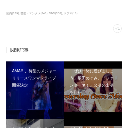
国内
(
339
)
芸能・エンタメ
(
340
)
SNS
(
308
)
ドラマ
(
16
)
関連記事
AMARI、待望のメジャー
「ぜひ一緒に遊びましょ
リリースワンマンライブ
う」坂田めぐみ、『ファ
開催決定！
ンターネ！』公演の出演
をPR