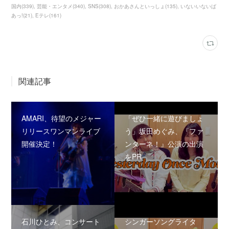
国内
(
339
)
芸能・エンタメ
(
340
)
SNS
(
308
)
おかあさんといっしょ
(
135
)
いないいないば
あっ!
(
21
)
Eテレ
(
161
)
関連記事
AMARI、待望のメジャー
「ぜひ一緒に遊びましょ
リリースワンマンライブ
う」坂田めぐみ、『ファ
開催決定！
ンターネ！』公演の出演
をPR
石川ひとみ、コンサート
シンガーソングライタ