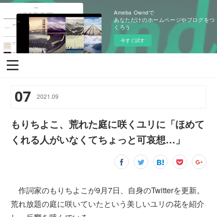
Ameba Owndで
あなただけのホームページやブログをつ
くろう
今すぐ試す
07
2021
.
09
もりちよこ、荒れた庭に咲くユリに「ほめて
くれる人がいなくてちょっと可哀想…」
作詞家のもりちよこが9月7日、自身のTwitterを更新。
荒れ放題の庭に咲いていたという美しいユリの花を紹介