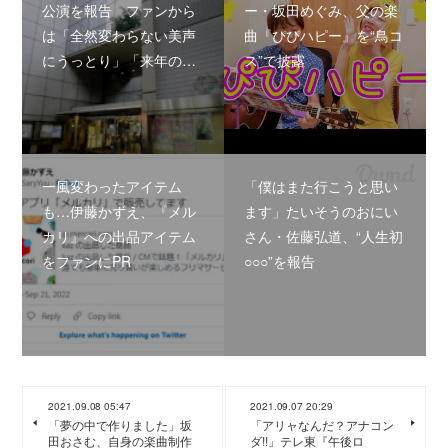
公演を報告 ファンから
ー・坂田めぐみ、父の楽
は「全然変わらない美声
曲『ぴぴハピー』を“鳥コ
にうっとり」「来年の…
ス”で披露
一風変わったアイテム
「僕はまた行こうと思い
も…伊藤かずえ、『メル
ます」たいそうのおにい
カリ』への出品アイテム
さん・佐藤弘道、“人生初
をファンにPR
○○○”を報告
2021.09.08 05:47
2021.09.07 20:29
「夢の中で作りました」坂
「アリャなんだ？アナコン
田おさむ、自身の楽曲制作
ダ!!」テレ東『午後ロ