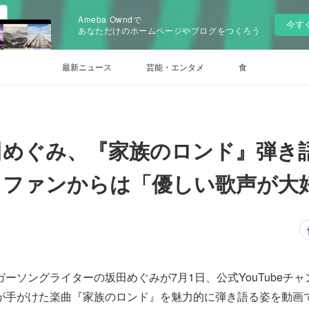
Ameba Owndで
今す
あなただけのホームページやブログをつくろう
最新ニュース
芸能・エンタメ
食
田めぐみ、『家族のロンド』弾き
 ファンからは「優しい歌声が大
ーソングライターの坂田めぐみが7月1日、公式YouTubeチ
が手がけた楽曲『家族のロンド』を魅力的に弾き語る姿を動画