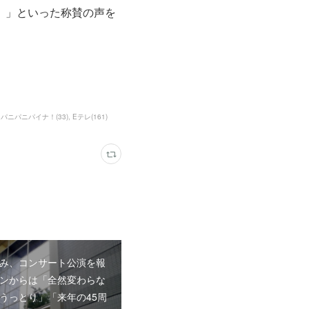
。」といった称賛の声を
パニパニパイナ！
(
33
)
Eテレ
(
161
)
み、コンサート公演を報
ンからは「全然変わらな
うっとり」「来年の45周