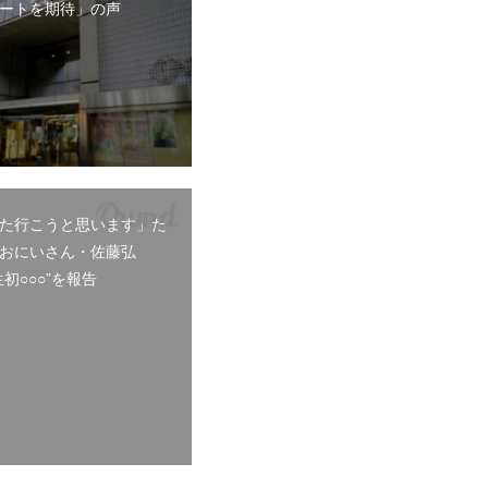
ートを期待」の声
た行こうと思います」た
おにいさん・佐藤弘
初○○○”を報告