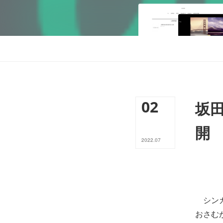
02
坂
開
2022
.
07
シンガ
おさむ