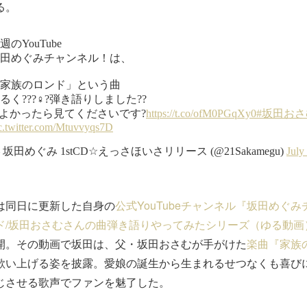
る。
同日に更新した自身の
公式YouTubeチャンネル『坂田めぐみ
ド/坂田おさむさんの曲弾き語りやってみたシリーズ（ゆる動画
開。その動画で坂田は、父・坂田おさむが手がけた
楽曲『家族
歌い上げる姿を披露。愛娘の誕生から生まれるせつなくも喜び
じさせる歌声でファンを魅了した。