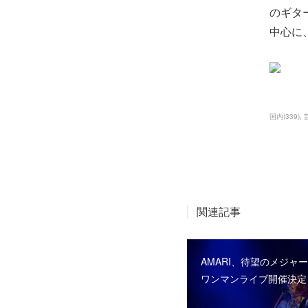
のギタ
中心に
国内
(
339
)
関連記事
AMARI、待望のメジャ
ワンマンライブ開催決定