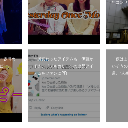
年コンサ
・坂田め
一風変わったアイテムも…伊藤か
「僕はま
ピー』
ずえ、『メルカリ』への出品アイ
いそうの
テムをファンにPR
道、“人生