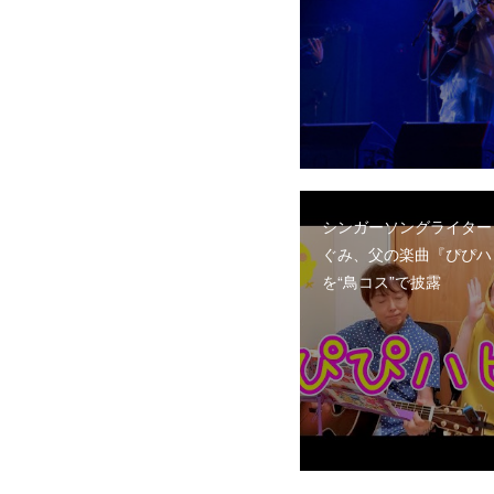
シンガーソングライター
ぐみ、父の楽曲『ぴぴハ
を“鳥コス”で披露