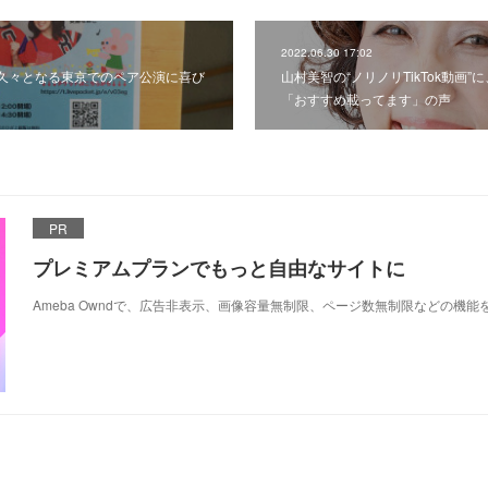
2022.06.30 17:02
久々となる東京でのペア公演に喜び
山村美智の“ノリノリTikTok動画
「おすすめ載ってます」の声
PR
プレミアムプランでもっと自由なサイトに
Ameba Owndで、広告非表示、画像容量無制限、ページ数無制限などの機能