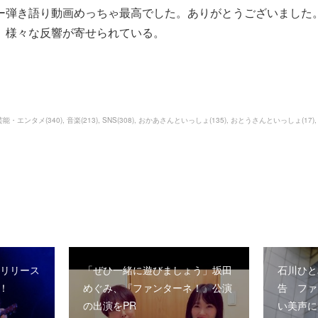
ー弾き語り動画めっちゃ最高でした。ありがとうございました
、様々な反響が寄せられている。
芸能・エンタメ
(
340
)
音楽
(
213
)
SNS
(
308
)
おかあさんといっしょ
(
135
)
おとうさんといっしょ
(
17
)
ーリリース
「ぜひ一緒に遊びましょう」坂田
石川ひと
！
めぐみ、『ファンターネ！』公演
告 ファ
の出演をPR
い美声に