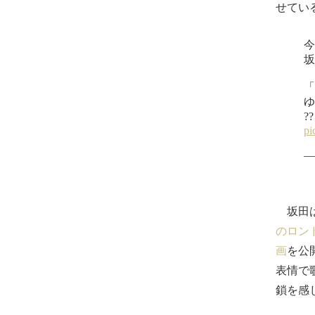
せてい
坂田は
のロン
画
を公
表情で
鎖を感