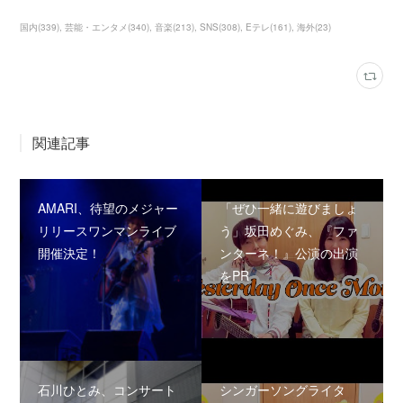
国内
(
339
)
芸能・エンタメ
(
340
)
音楽
(
213
)
SNS
(
308
)
Eテレ
(
161
)
海外
(
23
)
関連記事
AMARI、待望のメジャー
「ぜひ一緒に遊びましょ
リリースワンマンライブ
う」坂田めぐみ、『ファ
開催決定！
ンターネ！』公演の出演
をPR
石川ひとみ、コンサート
シンガーソングライタ