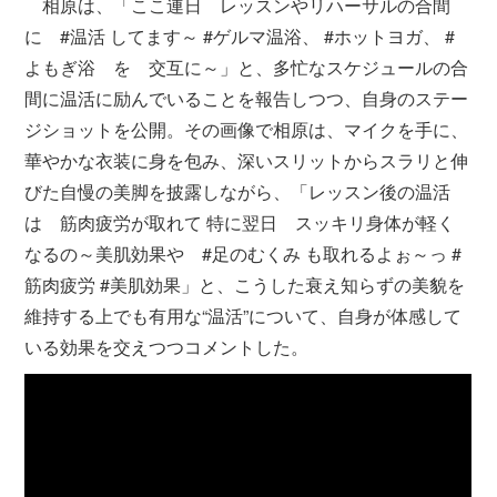
相原は、「ここ連日 レッスンやリハーサルの合間
に #温活 してます～ #ゲルマ温浴、 #ホットヨガ、 #
よもぎ浴 を 交互に～」と、多忙なスケジュールの合
間に温活に励んでいることを報告しつつ、自身のステー
ジショットを公開。その画像で相原は、マイクを手に、
華やかな衣装に身を包み、深いスリットからスラリと伸
びた自慢の美脚を披露しながら、「レッスン後の温活
は 筋肉疲労が取れて 特に翌日 スッキリ身体が軽く
なるの～美肌効果や #足のむくみ も取れるよぉ～っ #
筋肉疲労 #美肌効果」と、こうした衰え知らずの美貌を
維持する上でも有用な“温活”について、自身が体感して
いる効果を交えつつコメントした。