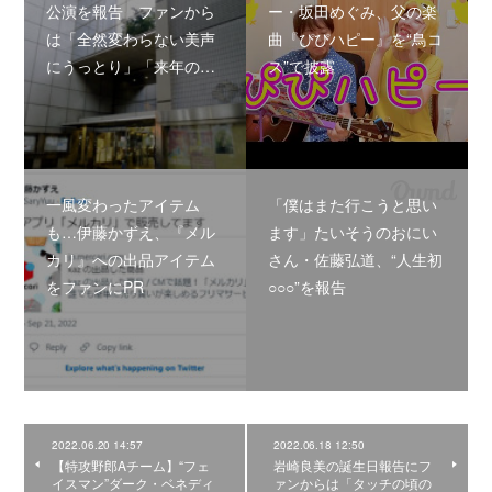
公演を報告 ファンから
ー・坂田めぐみ、父の楽
は「全然変わらない美声
曲『ぴぴハピー』を“鳥コ
にうっとり」「来年の…
ス”で披露
一風変わったアイテム
「僕はまた行こうと思い
も…伊藤かずえ、『メル
ます」たいそうのおにい
カリ』への出品アイテム
さん・佐藤弘道、“人生初
をファンにPR
○○○”を報告
2022.06.20 14:57
2022.06.18 12:50
【特攻野郎Aチーム】“フェ
岩崎良美の誕生日報告にフ
イスマン”ダーク・ベネディ
ァンからは「タッチの頃の