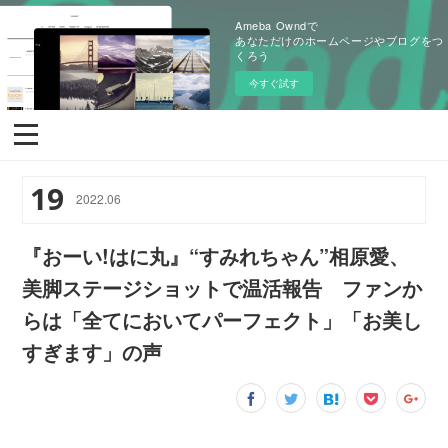
Ameba Owndで
あなただけのホームページやブログをつ
くろう
今すぐ試す
19
2022
.
06
『おーい!はに丸』“すみれちゃん”相原愛、
美脚ステージショットで温活報告 ファンか
らは「全てにおいてパーフェクト」「お美し
すぎます」の声