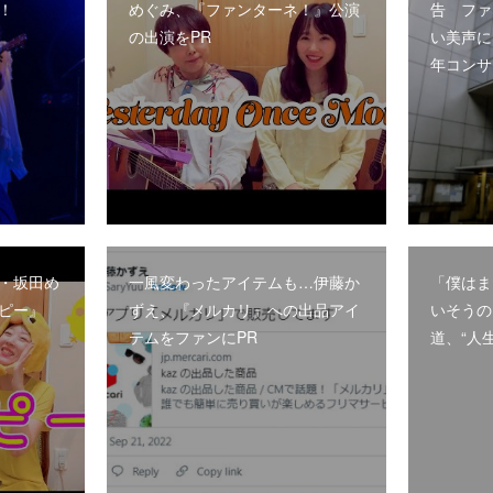
！
めぐみ、『ファンターネ！』公演
告 ファ
の出演をPR
い美声に
年コンサ
・坂田め
一風変わったアイテムも…伊藤か
「僕はま
ピー』
ずえ、『メルカリ』への出品アイ
いそうの
テムをファンにPR
道、“人生