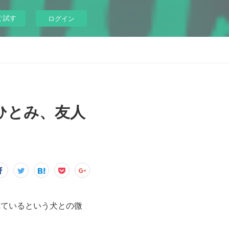
ぐ試す
ログイン
川ひとみ、友人
られているという犬との微