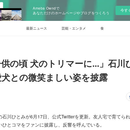
Ameba Owndで
今す
あなただけのホームページやブログをつくろう
最新ニュース
芸能・エンタメ
食
供の頃 犬のトリマーに...」石
愛犬との微笑ましい姿を披露
石川ひとみが6月17日、公式Twitterを更新。友人宅で育て
いひとコマをファンに披露し、反響を呼んでいる。