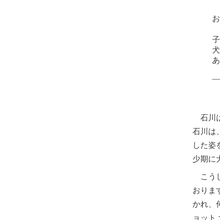
石川は
石川は
した姿
少期に
こうし
おりま
かれ、
ョット