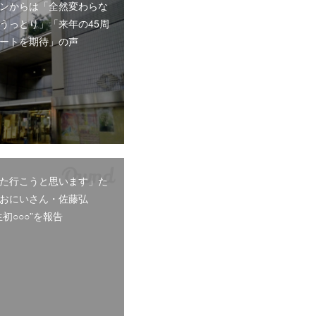
ンからは「全然変わらな
うっとり」「来年の45周
ートを期待」の声
た行こうと思います」た
おにいさん・佐藤弘
初○○○”を報告