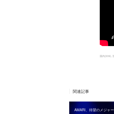
国内
(
339
)
関連記事
AMARI、待望のメジャ