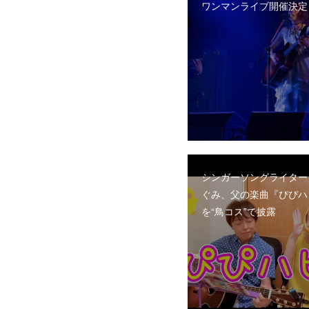
ワンマンライブ開催決定
シンガーソングライター
ぐみ、父の楽曲『ぴぴハ
を“鳥コス”で披露