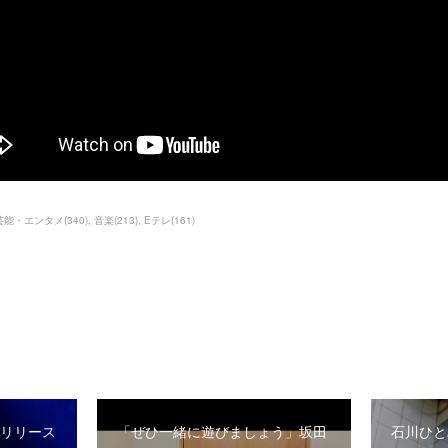
芸能・エンタメ
(
340
)
音楽
(
213
)
Eテレ
(
161
)
ーリリース
「ぜひ一緒に遊びましょう」坂田
石川ひと