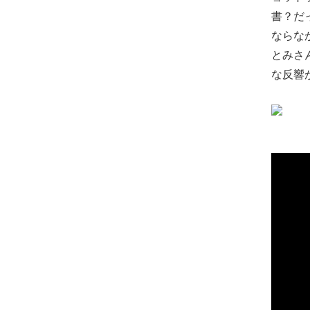
書？だ
ならな
とみさ
な反響