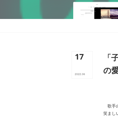
17
「子
の
2022
.
06
歌手の
笑まし