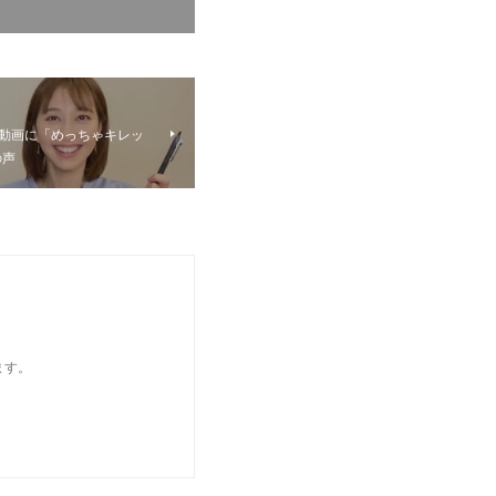
”動画に「めっちゃキレッ
の声
ます。