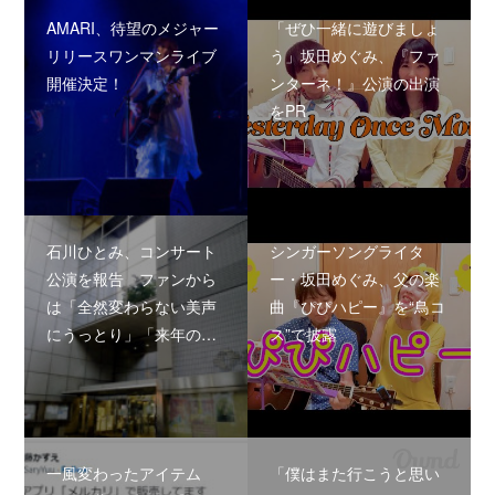
AMARI、待望のメジャー
「ぜひ一緒に遊びましょ
リリースワンマンライブ
う」坂田めぐみ、『ファ
開催決定！
ンターネ！』公演の出演
をPR
石川ひとみ、コンサート
シンガーソングライタ
公演を報告 ファンから
ー・坂田めぐみ、父の楽
は「全然変わらない美声
曲『ぴぴハピー』を“鳥コ
にうっとり」「来年の…
ス”で披露
一風変わったアイテム
「僕はまた行こうと思い