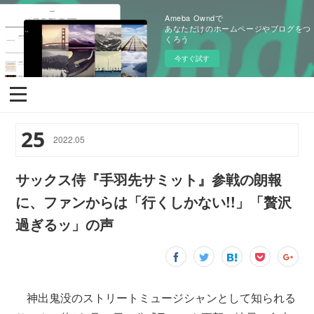
Ameba Owndで
あなただけのホームページやブログをつ
くろう
今すぐ試す
25
2022
.
05
サックス侍『手羽先サミット』参戦の朗報
に、ファンからは「行くしかない!!」「贅沢
過ぎるッ」の声
神出鬼没のストリートミュージシャンとして知られる