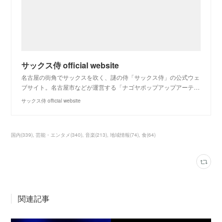
サックス侍 official website
名古屋の街角でサックスを吹く、謎の侍「サックス侍」の公式ウェ
ブサイト。名古屋市などが運営する「ナゴヤポップアップアーテ…
サックス侍 official website
国内
(
339
)
芸能・エンタメ
(
340
)
音楽
(
213
)
地域情報
(
74
)
食
(
64
)
関連記事