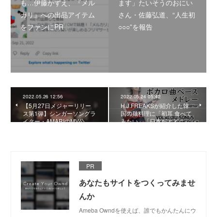
も…伊藤かずえ、『メル
ます」たいそうのおにい
カリ』への出品アイテム
さん・佐藤弘道、“人生初
をファンにPR
○○○”を報告
2022.05.26 12:56
2022.05.24 05:42
【5月27日メジャーリリー
H.J.FREAKSが紹介した韓
ス第1弾】シンガーソングラ
国の麺料理に「初耳 食べて
イター・AMARIのMV公…
みたい」「日本だとどこ…
PR
あなたもサイトをつくってみませ
んか
Ameba Owndを使えば、誰でもかんたんにウ