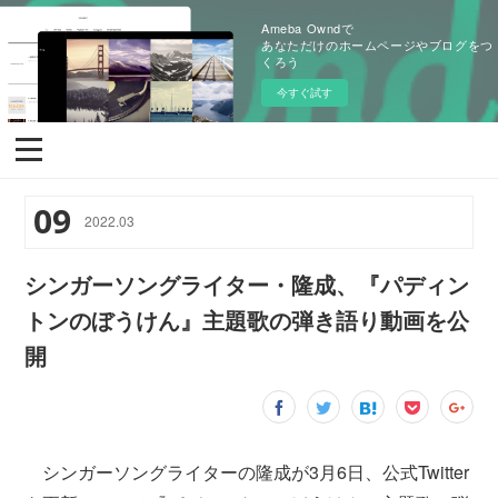
Ameba Owndで
あなただけのホームページやブログをつ
くろう
今すぐ試す
09
2022
.
03
シンガーソングライター・隆成、『パディン
トンのぼうけん』主題歌の弾き語り動画を公
開
シンガーソングライターの隆成が3月6日、公式Twitter