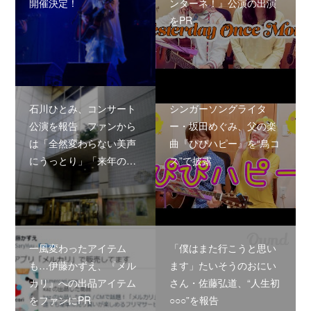
開催決定！
ンターネ！』公演の出演
をPR
石川ひとみ、コンサート
シンガーソングライタ
公演を報告 ファンから
ー・坂田めぐみ、父の楽
は「全然変わらない美声
曲『ぴぴハピー』を“鳥コ
にうっとり」「来年の…
ス”で披露
一風変わったアイテム
「僕はまた行こうと思い
も…伊藤かずえ、『メル
ます」たいそうのおにい
カリ』への出品アイテム
さん・佐藤弘道、“人生初
をファンにPR
○○○”を報告