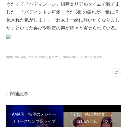
きたくて『パディントン』録画＆リアルタイムで観てま
した」「パディントン可愛すぎた 6勤の疲れが一気に浄
化された気がします」「わぁ！一緒に歌いたくなりまし
た」といった喜びや称賛の声が続々と寄せられている。
国内
(
339
)
芸能・エンタメ
(
340
)
音楽
(
213
)
SNS
(
308
)
Eテレ
(
161
)
海外
(
23
)
関連記事
AMARI、待望のメジャー
「ぜひ一緒に遊びましょ
リリースワンマンライブ
う」坂田めぐみ、『ファ