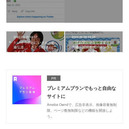
2022.03.10 03:17
2022.03.08 03:26
たいそうのおにいさん・佐
「読み聞かせをします！」
藤弘道、「さとうの日」に
声優・冨田泰代、オンライ
コメント
ンイベントをPR
PR
プレミアムプランでもっと自由な
サイトに
Ameba Owndで、広告非表示、画像容量無制
限、ページ数無制限などの機能を開放しよ
う。