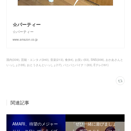
☆パーティー
☆パーティー
www.amazon.co.jp
国内
(
339
)
芸能・エンタメ
(
340
)
音楽
(
213
)
食
(
64
)
お笑い
(
53
)
SNS
(
308
)
おかあさんと
いっしょ
(
135
)
おとうさんといっしょ
(
17
)
パニパニパイナ！
(
33
)
Eテレ
(
161
)
関連記事
AMARI、待望のメジャー
「ぜひ一緒に遊びましょ