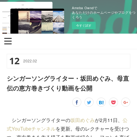
Ameba Owndで
あなただけのホームページやブログをつ
くろう
今すぐ試す
12
2022
.
02
シンガーソングライター・坂田めぐみ、母直
伝の恵方巻きづくり動画を公開
シンガーソングライターの
坂田めぐみ
が2月11日、
公
式YouTubeチャンネル
を更新。母のレクチャーを受けつ