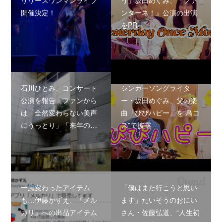
リリースワンマンライブ
う」坂田めぐみ、『ファ
開催決定！
ンターネ！』公演の出演
をPR
石川ひとみ、コンサート
シンガーソングライタ
公演を報告 ファンから
ー・坂田めぐみ、父の楽
は「全然変わらない美声
曲『ぴぴハピー』を“鳥コ
にうっとり」「来年の…
ス”で披露
一風変わったアイテム
「僕はまた行こうと思い
も…伊藤かずえ、『メル
ます」たいそうのおにい
カリ』への出品アイテム
さん・佐藤弘道、“人生初