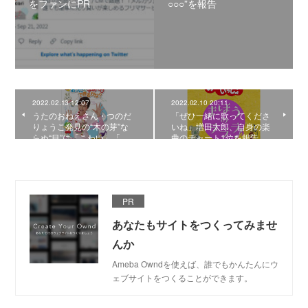
をファンにPR
○○○”を報告
2022.02.13 12:07
2022.02.10 20:11
うたのおねえさん・つのだ
「ぜひ一緒に歌ってくださ
りょうこ発見の“木の芽”な
いね」増田太郎、自身の楽
らぬ“目”に「こわい」「…
曲のチャート1位を報告
PR
あなたもサイトをつくってみませ
んか
Ameba Owndを使えば、誰でもかんたんにウ
ェブサイトをつくることができます。