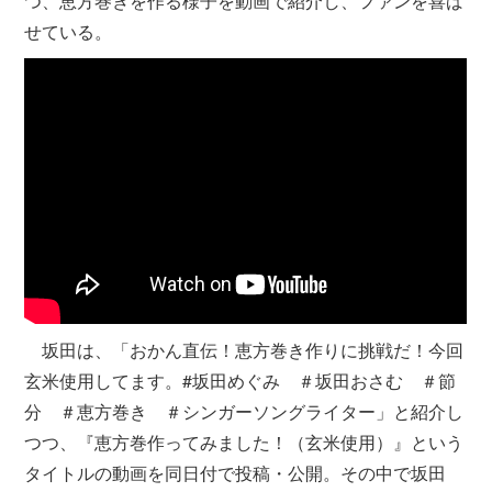
つ、恵方巻きを作る様子を動画で紹介し、ファンを喜ば
せている。
坂田は、「おかん直伝！恵方巻き作りに挑戦だ！今回
玄米使用してます。#坂田めぐみ ＃坂田おさむ ＃節
分 ＃恵方巻き ＃シンガーソングライター」と紹介し
つつ、『恵方巻作ってみました！（玄米使用）』という
タイトルの動画を同日付で投稿・公開。その中で坂田