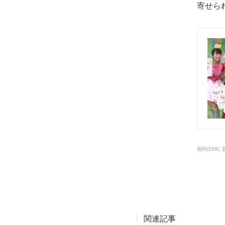
寄せら
国内
(
339
)
関連記事