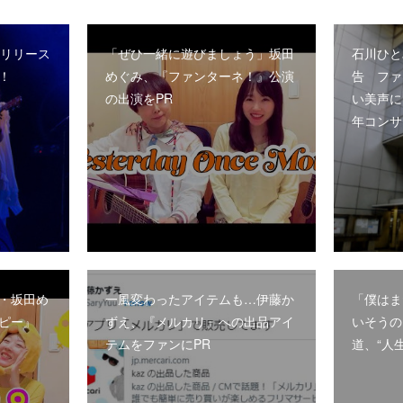
ーリリース
「ぜひ一緒に遊びましょう」坂田
石川ひと
！
めぐみ、『ファンターネ！』公演
告 ファ
の出演をPR
い美声に
年コンサ
・坂田め
一風変わったアイテムも…伊藤か
「僕はま
ピー』
ずえ、『メルカリ』への出品アイ
いそうの
テムをファンにPR
道、“人生