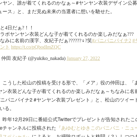
ンヤン、誰が着てくれるのかなぁ～#ヤンヤン衣装デザイン公募#
ュース」と、まだ見ぬ未来の当選者に想いを馳せた。
こうした松山の投稿を受ける形で、「メア」役の仲田は、「あ
ヤン衣装どんな子が着てくれるのか楽しみだなぁ～ちなみに名
パニパニパイナ2 #ヤンヤン衣装プレゼント」と、松山のツイー
ている。
昨年12月29日に番組公式Twitterでプレゼントが告知された
ubeチャンネルに投稿された
『あゆむとゆきこのパニパニ・ニュ
目スペシャル』
によると、お掃除ロボットと格闘（？）しつつ