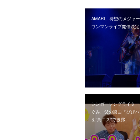
AMARI、待望のメジャ
ワンマンライブ開催決定
シンガーソングライター
ぐみ、父の楽曲『ぴぴハ
を“鳥コス”で披露