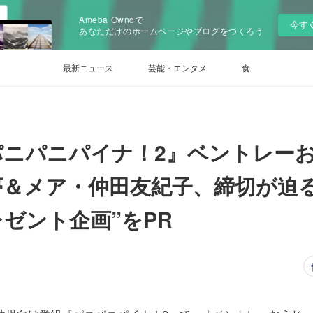
Ameba Owndで
今す
あなただけのホームページやブログをつくろう
最新ニュース
芸能・エンタメ
食
パニパニパイナ！2』ベントレー
夢＆メア・仲田友紀子、締切が迫る
ゼント企画”をPR