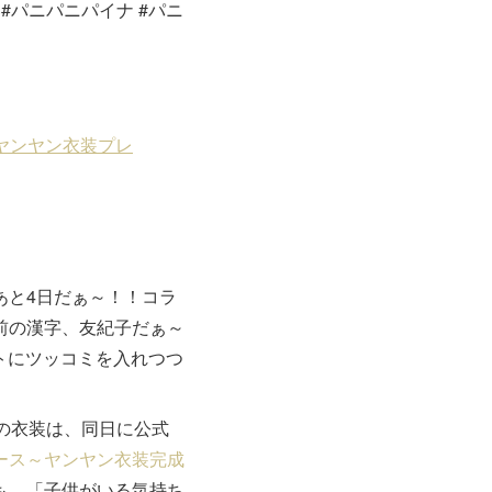
パニパニパイナ #パニ
と4日だぁ～！！コラ
前の漢字、友紀子だぁ～
トにツッコミを入れつつ
この衣装は、同日に公式
ース～ヤンヤン衣装完成
も、「子供がいる気持ち