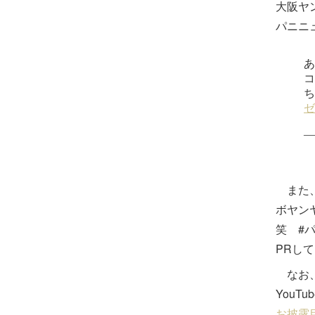
大阪ヤ
パニニ
また、
ボヤン
笑 #
PRし
なお、
YouT
お披露