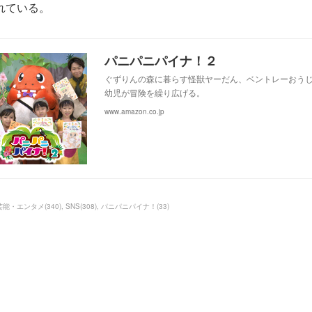
れている。
パニパニパイナ！２
ぐずりんの森に暮らす怪獣ヤーだん、ベントレーおうじ
幼児が冒険を繰り広げる。
www.amazon.co.jp
芸能・エンタメ
(
340
)
SNS
(
308
)
パニパニパイナ！
(
33
)