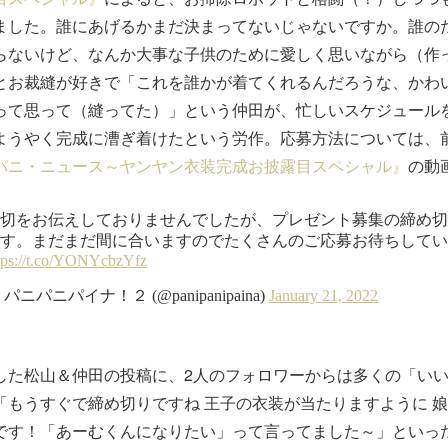
ました。誰にあげるかまだ決まってないじゃないですか。誰の
らないけど、なんか大事な子供のために愛しく思いながら（作
とお裁縫が好きで「これを誰かが着てくれるんだろうな、かわ
って思って（縫ってた）」という仲田が、忙しいスケジュール
ようやく完成に漕ぎ着けたという労作。応募方法については、
パニ・ニュース～ヤンヤン衣装完成お披露目スペシャル』
の動
た松山＆仲田の投稿に、2人のフォロワーからは多くの「いい
「もうすぐで締め切りですね 王子の衣装が当たりますように 
です！「あーむくんになりたい」って言ってました～」といっ