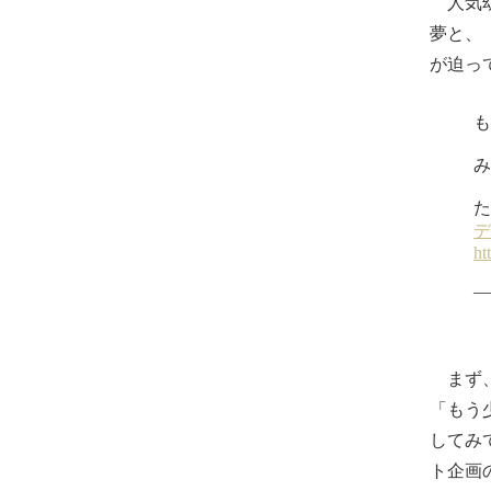
人気幼
夢と、
が迫っ
まず、
「もう
してみ
ト企画