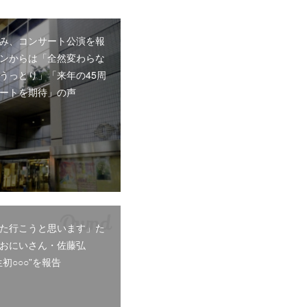
み、コンサート公演を報
ンからは「全然変わらな
うっとり」「来年の45周
ートを期待」の声
た行こうと思います」た
おにいさん・佐藤弘
初○○○”を報告