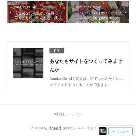
2021.12.21 14:58
2021.12.19 08:52
「こんなにも温かい場所に
『パニパニパイナ！2』クリ
育ててもらったんだな」横
スマス特別編をamazonプ
山だいすけ、東京での公…
ライム・ビデオで限定配信
PR
あなたもサイトをつくってみませ
んか
Ameba Owndを使えば、誰でもかんたんにウ
ェブサイトをつくることができます。
©日刊ルーティン
Powered by
無料でホームページをつくろう
AmebaOwnd
フォロー