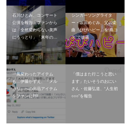
石川ひとみ、コンサート
シンガーソングライタ
公演を報告 ファンから
ー・坂田めぐみ、父の楽
は「全然変わらない美声
曲『ぴぴハピー』を“鳥コ
にうっとり」「来年の…
ス”で披露
一風変わったアイテム
「僕はまた行こうと思い
も…伊藤かずえ、『メル
ます」たいそうのおにい
カリ』への出品アイテム
さん・佐藤弘道、“人生初
をファンにPR
○○○”を報告