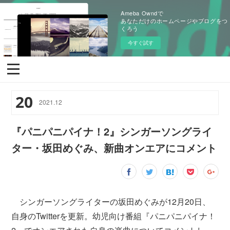
Ameba Owndで
あなただけのホームページやブログをつ
くろう
今すぐ試す
20
2021
.
12
『パニパニパイナ！2』シンガーソングライ
ター・坂田めぐみ、新曲オンエアにコメント
シンガーソングライターの坂田めぐみが12月20日、
自身のTwitterを更新。幼児向け番組『パニパニパイナ！