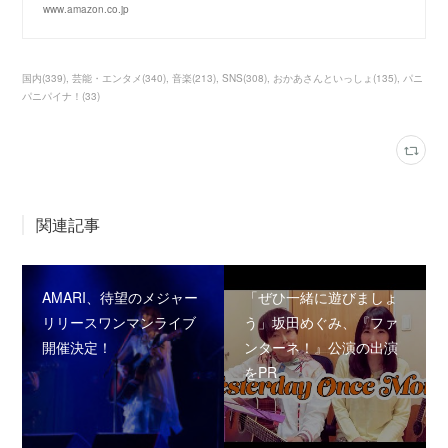
www.amazon.co.jp
国内
(
339
)
芸能・エンタメ
(
340
)
音楽
(
213
)
SNS
(
308
)
おかあさんといっしょ
(
135
)
パニ
パニパイナ！
(
33
)
関連記事
AMARI、待望のメジャー
「ぜひ一緒に遊びましょ
リリースワンマンライブ
う」坂田めぐみ、『ファ
開催決定！
ンターネ！』公演の出演
をPR