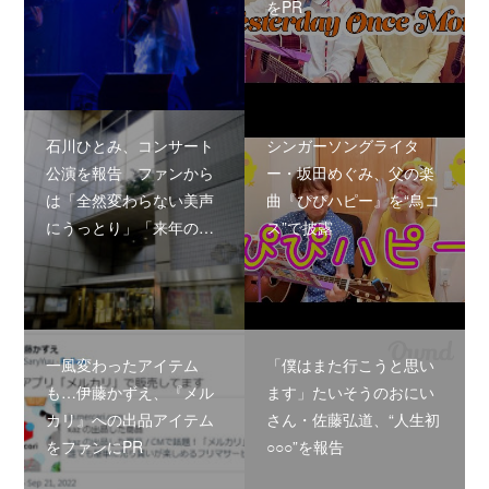
をPR
石川ひとみ、コンサート
シンガーソングライタ
公演を報告 ファンから
ー・坂田めぐみ、父の楽
は「全然変わらない美声
曲『ぴぴハピー』を“鳥コ
にうっとり」「来年の…
ス”で披露
一風変わったアイテム
「僕はまた行こうと思い
も…伊藤かずえ、『メル
ます」たいそうのおにい
カリ』への出品アイテム
さん・佐藤弘道、“人生初
をファンにPR
○○○”を報告