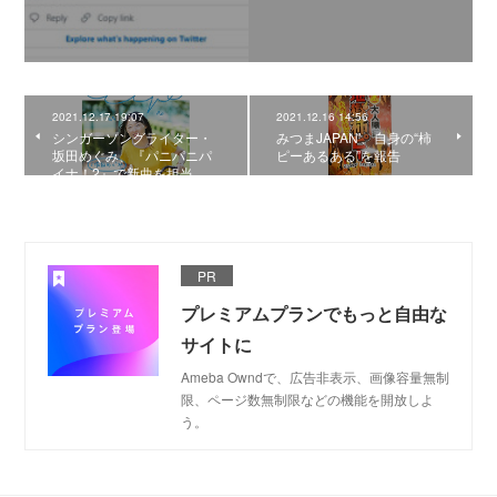
2021.12.17 19:07
2021.12.16 14:56
シンガーソングライター・
みつまJAPAN'、自身の“柿
坂田めぐみ、『パニパニパ
ピーあるある”を報告
イナ！2』で新曲を担当
PR
プレミアムプランでもっと自由な
サイトに
Ameba Owndで、広告非表示、画像容量無制
限、ページ数無制限などの機能を開放しよ
う。