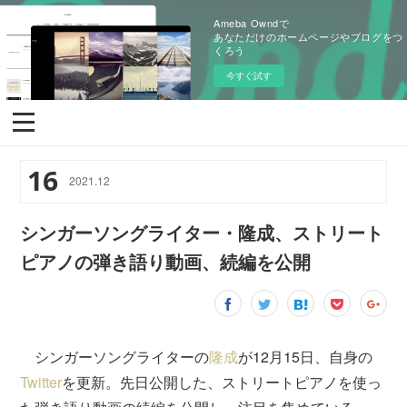
Ameba Owndで
あなただけのホームページやブログをつ
くろう
今すぐ試す
16
2021
.
12
シンガーソングライター・隆成、ストリート
ピアノの弾き語り動画、続編を公開
シンガーソングライターの
隆成
が12月15日、自身の
Twitter
を更新。先日公開した、ストリートピアノを使っ