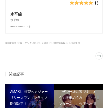
水平線
水平線
www.amazon.co.jp
国内
(
339
)
芸能・エンタメ
(
340
)
音楽
(
213
)
地域情報
(
74
)
SNS
(
308
)
関連記事
AMARI、待望のメジャー
「ぜひ一緒に遊びましょ
リリースワンマンライブ
う」坂田めぐみ、『ファ
開催決定！
ンターネ！』公演の出演