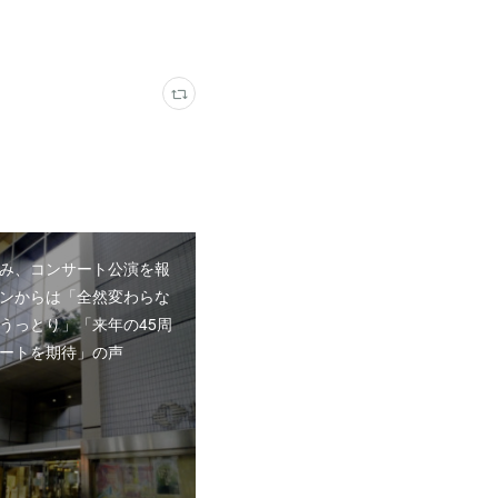
み、コンサート公演を報
ンからは「全然変わらな
うっとり」「来年の45周
ートを期待」の声