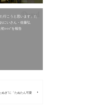
た行こうと思います」た
おにいさん・佐藤弘
初○○○”を報告
たぬき”に「たぬたん可愛