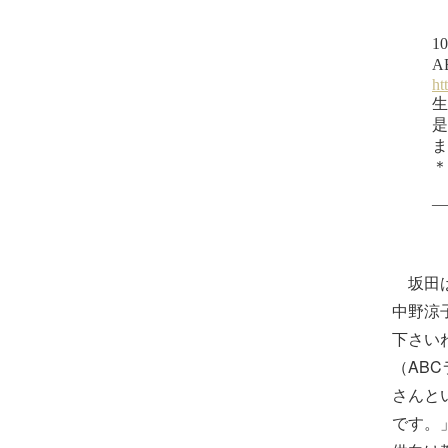
坂田は
中野涼子
下さい
（AB
さんと
です。