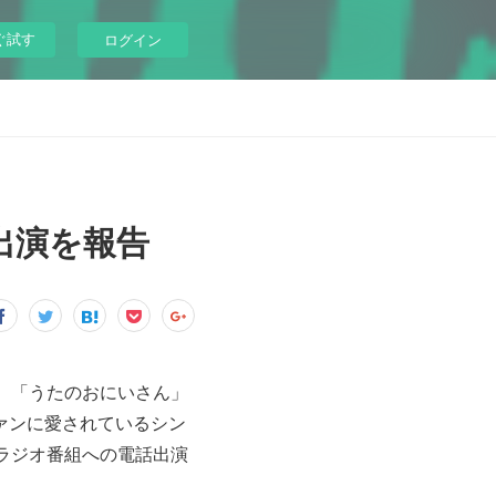
ぐ試す
ログイン
出演を報告
、「うたのおにいさん」
ァンに愛されているシン
新。ラジオ番組への電話出演