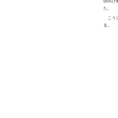
供向け
た。
こうし
る。