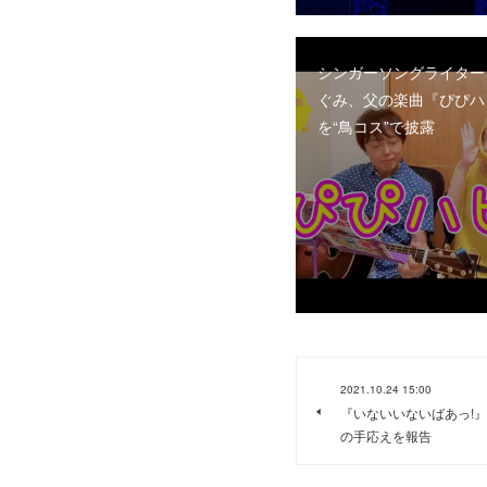
シンガーソングライター
ぐみ、父の楽曲『ぴぴハ
を“鳥コス”で披露
2021.10.24 15:00
『いないいないばあっ!』
の手応えを報告