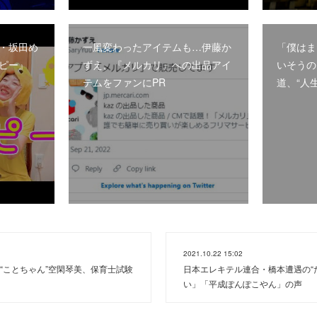
・坂田め
一風変わったアイテムも…伊藤か
「僕はま
ピー』
ずえ、『メルカリ』への出品アイ
いそうの
テムをファンにPR
道、“人生
2021.10.22 15:02
“ことちゃん”空閑琴美、保育士試験
日本エレキテル連合・橋本遭遇の“
い」「平成ぽんぽこやん」の声