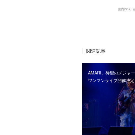
国内
(
339
)
関連記事
AMARI、待望のメジャ
ワンマンライブ開催決定