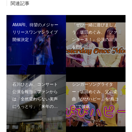
関連記事
AMARI、待望のメジャー
「ぜひ一緒に遊びましょ
リリースワンマンライブ
う」坂田めぐみ、『ファ
開催決定！
ンターネ！』公演の出演
をPR
石川ひとみ、コンサート
シンガーソングライタ
公演を報告 ファンから
ー・坂田めぐみ、父の楽
は「全然変わらない美声
曲『ぴぴハピー』を“鳥コ
にうっとり」「来年の…
ス”で披露