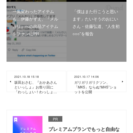
一風変わったアイテム
「僕はまた行こうと思い
も…伊藤かずえ、『メル
ます」たいそうのおにい
カリ』への出品アイテム
さん・佐藤弘道、“人生初
をファンにPR
○○○”を報告
2021.10.18 15:18
2021.10.17 14:06
坂田おさむ、『おかあさん
ガリガリガリクソン、
といっしょ』お祭り回に
「MK5」ならぬ“MH5”ショ
「わっしょい！わっしょ…
ットを公開
PR
プレミアムプランでもっと自由な