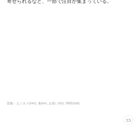
寄せられるなど、一部で注目が集まっている。
芸能・エンタメ
(
340
)
食
(
64
)
お笑い
(
53
)
SNS
(
308
)